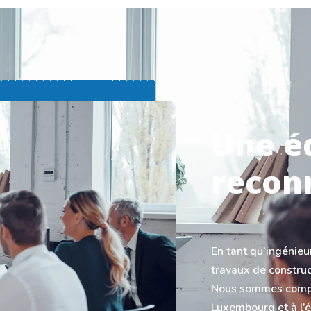
Une é
recon
En tant qu’ingénieu
travaux de construc
Nous sommes compos
Luxembourg et à l’é