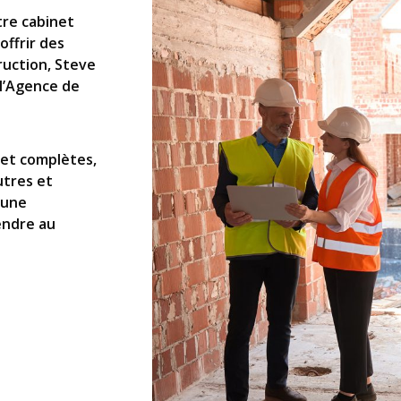
tre cabinet
offrir des
ruction, Steve
l’Agence de
 et complètes,
utres et
 une
endre au