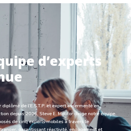
quipe d’experts
nue
r diplômé de l’E.S.T.P. et expert assermenté en
tion depuis 2006, Steve E. Molitor dirige notre équipe.
és de cinq experts mobiles à travers le
tranger, garantissant réactivité, engagement et