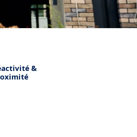
activité &
roximité