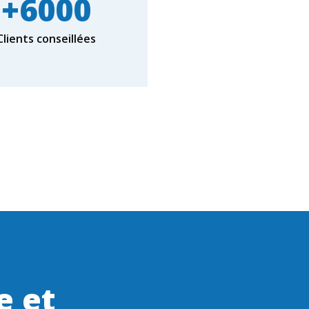
+
6000
Clients conseillées
e et